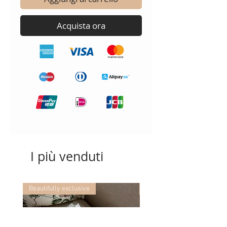
Acquista ora
I più venduti
Beautifully exclusive
Beautifully exclusive