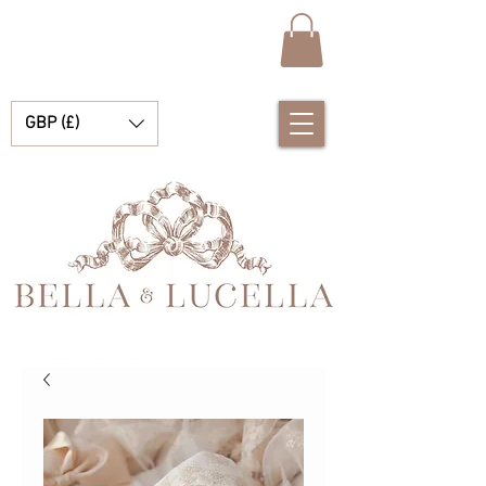
GBP (£)
Bella e Lucella Scopri la splendida tradizione Vestiti spagnoli per bambini per i tuoi bambini e bambine