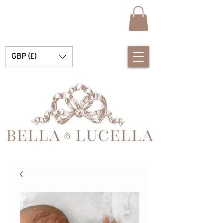
GBP (£)
Bella e Lucella Scopri la splendida tradizione Vestiti spagnoli per bambini per i tuoi bambini e bambine