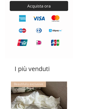
Acquista ora
I più venduti
Beautifully exclusive
Beautifully exclusive